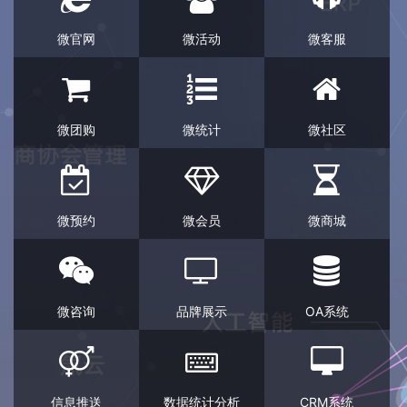
微官网
微活动
微客服
微团购
微统计
微社区
微预约
微会员
微商城
微咨询
品牌展示
OA系统
信息推送
数据统计分析
CRM系统